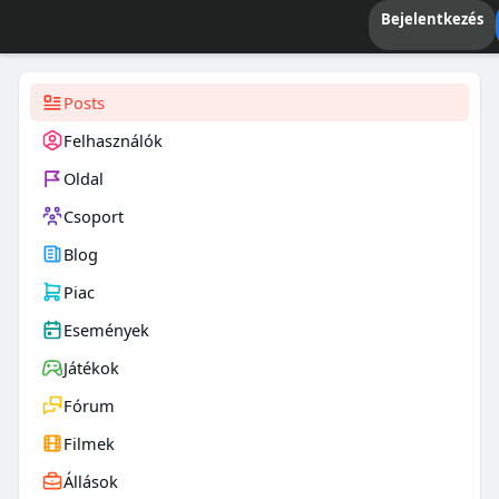
Bejelentkezés
Posts
Felhasználók
Oldal
Csoport
Blog
Piac
Események
Játékok
Fórum
Filmek
Állások